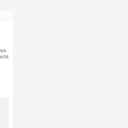
 mm
icht