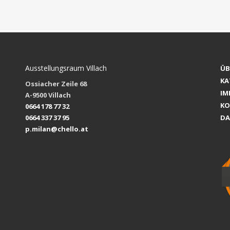
Ausstellungsraum Villach
ÜB
K
Ossiacher Zeile 68
IM
A-9500 Villach
KO
0664 178 77 32
0664 337 37 95
DA
p.milan@chello.at