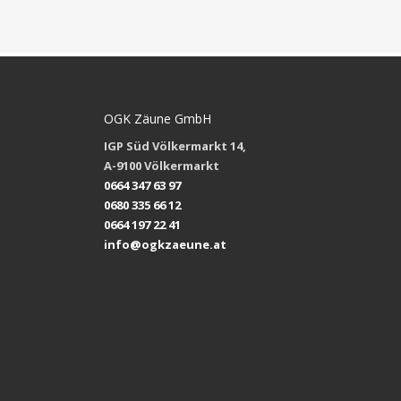
OGK Zäune GmbH
IGP Süd Völkermarkt 14,
A-9100 Völkermarkt
0664 347 63 97
0680 335 66 12
0664 197 22 41
info@ogkzaeune.at