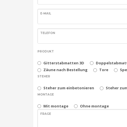
E-MAIL
TELEFON
PRODUKT
Gitterstabmatten 3D
Doppelstabmat
Zäune nach Bestellung
Tore
Spe
STEHER
Steher zum einbetonieren
Steher zu
MONTAGE
Mit montage
Ohne montage
FRAGE