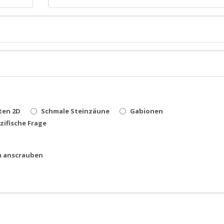
ten 2D
Schmale Steinzäune
Gabionen
zifische Frage
m anscrauben