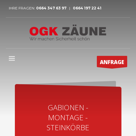
IHRE FRAGEN:
0664 347 63 97
|
0664 197 22 41
ANFRAGE
GABIONEN -
MONTAGE -
STEINKÖRBE