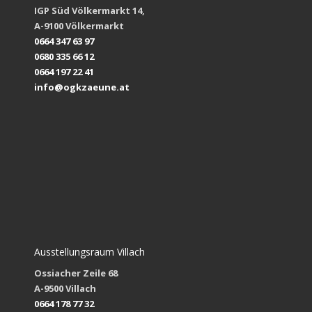
IGP Süd Völkermarkt 14,
A-9100 Völkermarkt
0664 347 63 97
0680 335 66 12
0664 197 22 41
info@ogkzaeune.at
Ausstellungsraum Villach
Ossiacher Zeile 68
A-9500 Villach
0664 178 77 32